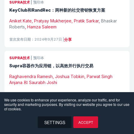
SUPRA技术
|
预印本
KeyClub和RandRec：两种新的社交密钥恢复方案
Aniket Kate, Pratyay Mukherjee, Pratik Sarkar,
Bhaskar
Roberts
, Hamza Saleem
首次发布日期：2024年9月27日
|
分享
SUPRA技术
|
预印本
Supra容器作为应用链，以高效并行执行交易
Raghavendra Ramesh, Joshua Tobkin, Parwat Singh
Anjana 和 Saurabh Joshi
首次出版：2024年7月10日
|
分享
We use cookies to enhance your experience, analyze our traffic, and for
security and marketing purposes. By visiting our website you agree to our use
of cookies.
SUPRA技术
|
预印本
VRaaS：区块链上的可验证随机性服务
SETTINGS
ACCEPT
EN
{{JACOB_GORMAN}}
,
Lucjan Hanzlik
,
Aniket Kate, Easwar