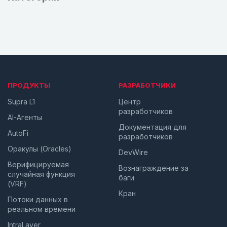
ПРОДУКТЫ
РАЗРАБОТЧИКИ
Supra L1
Центр
разработчиков
AI-Агенты
Документация для
AutoFi
разработчиков
Оракулы (Oracles)
DevWire
Верифицируемая
Вознаграждение за
случайная функция
баги
(VRF)
Кран
Потоки данных в
реальном времени
IntraLayer