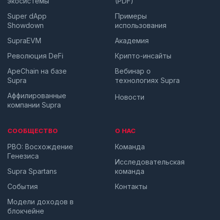
экосистемы
(PDF)
Super dApp
Примеры
Showdown
использования
SupraEVM
Академия
Революция DeFi
Крипто-инсайты
ApeChain на базе
Вебинар о
Supra
технологиях Supra
Аффилированные
Новости
компании Supra
СООБЩЕСТВО
О НАС
PBO: Восхождение
Команда
Генезиса
Исследовательская
Supra Spartans
команда
События
Контакты
Модели доходов в
блокчейне