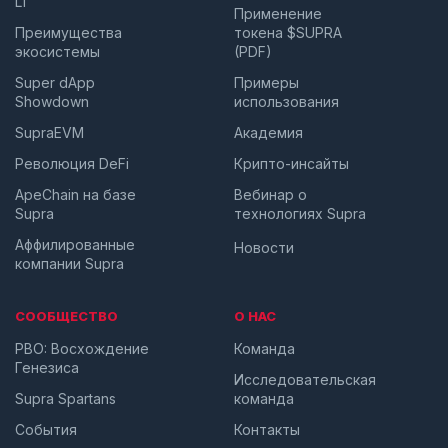
L1
Применение
Преимущества
токена $SUPRA
экосистемы
(PDF)
Super dApp
Примеры
Showdown
использования
SupraEVM
Академия
Революция DeFi
Крипто-инсайты
ApeChain на базе
Вебинар о
Supra
технологиях Supra
Аффилированные
Новости
компании Supra
СООБЩЕСТВО
О НАС
PBO: Восхождение
Команда
Генезиса
Исследовательская
Supra Spartans
команда
События
Контакты