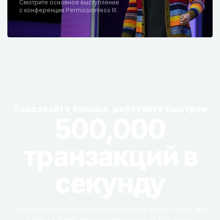
Смотрите основное выступление
с конференции Permissionless III.
Создавайте больше, работайте быстрее
500,000
транзакций в
секунду
Работает на базе Moonshot Consensus и сети Tribes and
Clans от Supra, протестированной на 300 узлах,