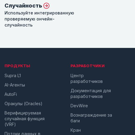
Случайность
Используйте интегрированную
проверяемую ончейн-
случайность
ПРОДУКТЫ
РАЗРАБОТЧИКИ
Supra L1
Центр
разработчиков
AI-Агенты
Документация для
AutoFi
разработчиков
Оракулы (Oracles)
DevWire
Верифицируемая
Вознаграждение за
случайная функция
баги
(VRF)
Кран
Потоки данных в