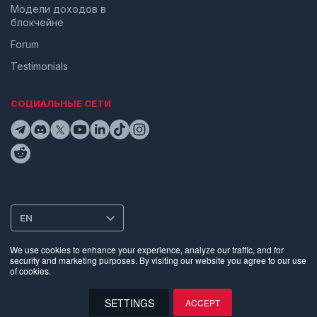
Модели доходов в
блокчейне
Forum
Testimonials
СОЦИАЛЬНЫЕ СЕТИ
EN
We use cookies to enhance your experience, analyze our traffic, and for
security and marketing purposes. By visiting our website you agree to our use
Конфиденциальность
•
Условия использования
•
Использование
of cookies.
данных на сайте и куки
•
Раскрытие уязвимостей
•
Политика
конфиденциальности биометрической информации
SETTINGS
ACCEPT
©
2026
Supra | Entropy Foundation (Швейцария: CHE.383.364.961).
Все права защищены.