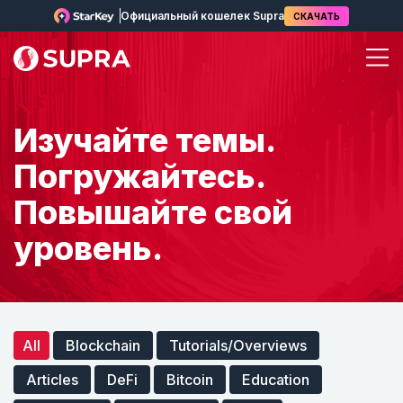
Официальный кошелек Supra
СКАЧАТЬ
Изучайте темы.
Погружайтесь.
Повышайте свой
уровень.
All
Blockchain
Tutorials/Overviews
Articles
DeFi
Bitcoin
Education