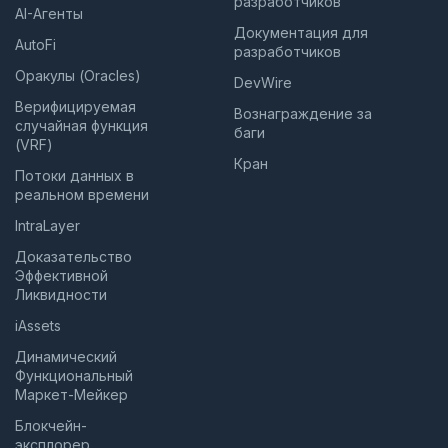
разработчиков
AI-Агенты
Документация для
AutoFi
разработчиков
Оракулы (Oracles)
DevWire
Верифицируемая
Вознаграждение за
случайная функция
баги
(VRF)
Кран
Потоки данных в
реальном времени
IntraLayer
Доказательство
Эффективной
Ликвидности
iAssets
Динамический
Функциональный
Маркет-Мейкер
Блокчейн-
эксплорер