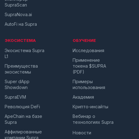
SupraScan
SupraNova.ai
AutoFi на Supra
ЭКОСИСТЕМА
ОБУЧЕНИЕ
Экосистема Supra
Исследования
L1
Применение
Преимущества
токена $SUPRA
экосистемы
(PDF)
Super dApp
Примеры
Showdown
использования
SupraEVM
Академия
Революция DeFi
Крипто-инсайты
ApeChain на базе
Вебинар о
Supra
технологиях Supra
Аффилированные
Новости
компании Supra