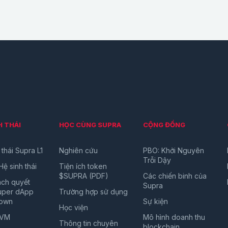
H THÁI
HỌC CÙNG SUPRA
CỘNG ĐỒNG
 thái Supra L1
Nghiên cứu
PBO: Khởi Nguyên
Trỗi Dậy
Hệ sinh thái
Tiện ích token
$SUPRA (PDF)
Các chiến binh của
ách quyết
Supra
Super dApp
Trường hợp sử dụng
own
Sự kiện
Học viện
EVM
Mô hình doanh thu
Thông tin chuyên
blockchain