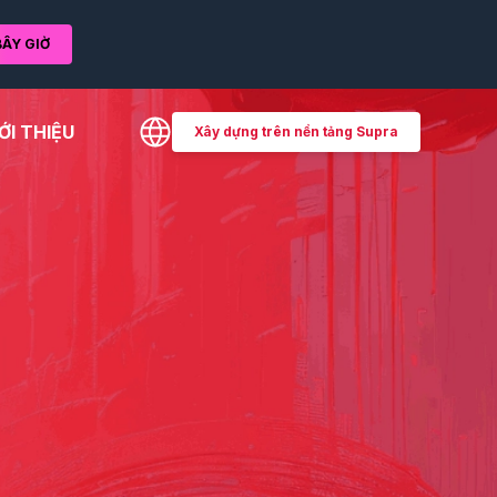
ÂY GIỜ
ỚI THIỆU
Xây dựng trên nền tảng Supra