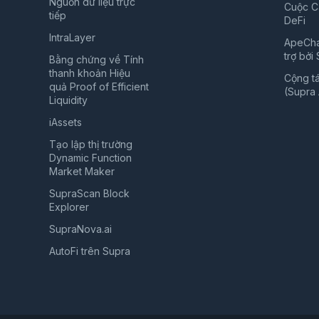
Nguồn dữ liệu trực
Cuộc C
tiếp
DeFi
IntraLayer
ApeCha
trợ bởi
Bằng chứng về Tính
thanh khoản Hiệu
Cộng t
quả Proof of Efficient
(Supra A
Liquidity
iAssets
Tạo lập thị trường
Dynamic Function
Market Maker
SupraScan Block
Explorer
SupraNova.ai
AutoFi trên Supra