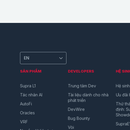
EN
SẢN PHẨM
DEVELOPERS
HỆ SIN
Supra L1
Trung tâm Dev
Hệ sinh
Tác nhân AI
Tài liệu dành cho nhà
Ưu đãi 
phát triển
AutoFi
Thử th
DevWire
định: 
Oracles
Showd
Bug Bounty
VRF
Supra
Vòi