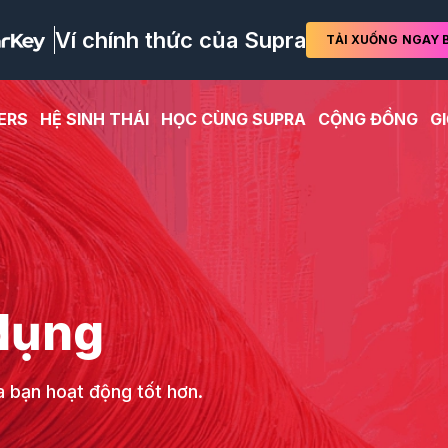
Ví chính thức của Supra
TẢI XUỐNG
NGAY B
ERS
HỆ SINH THÁI
HỌC CÙNG SUPRA
CỘNG ĐỒNG
GI
dụng
 bạn hoạt động tốt hơn.