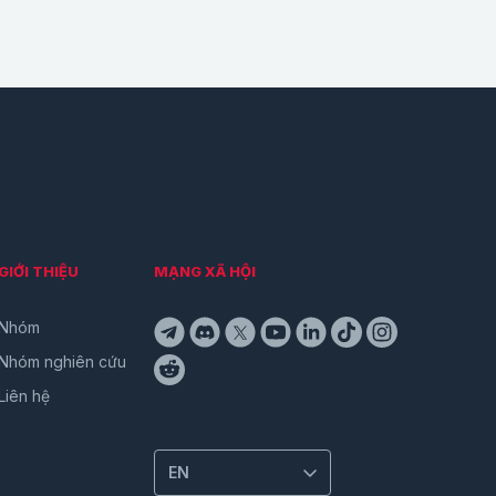
GIỚI THIỆU
MẠNG XÃ HỘI
Nhóm
Nhóm nghiên cứu
Liên hệ
EN