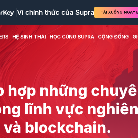
Ví chính thức của Supra
TẢI XUỐNG
NGAY B
ERS
HỆ SINH THÁI
HỌC CÙNG SUPRA
CỘNG ĐỒNG
GI
ập hợp những chuy
ong lĩnh vực nghiê
 và blockchain.