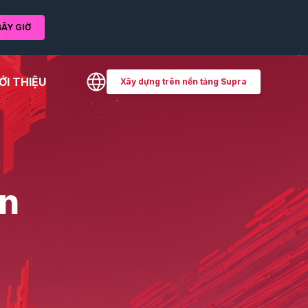
ÂY GIỜ
ỚI THIỆU
Xây dựng trên nền tảng Supra
ên
n