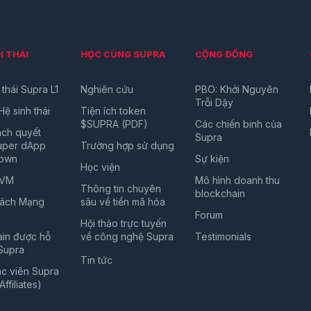
H THÁI
HỌC CÙNG SUPRA
CỘNG ĐỒNG
 thái Supra L1
Nghiên cứu
PBO: Khởi Nguyên
Trỗi Dậy
Hệ sinh thái
Tiện ích token
$SUPRA (PDF)
Các chiến binh của
ách quyết
Supra
Super dApp
Trường hợp sử dụng
own
Sự kiện
Học viện
EVM
Mô hình doanh thu
Thông tin chuyên
blockchain
ách Mạng
sâu về tiền mã hóa
Forum
Hội thảo trực tuyến
in được hỗ
về công nghệ Supra
Testimonials
 Supra
Tin tức
ác viên Supra
ffiliates)