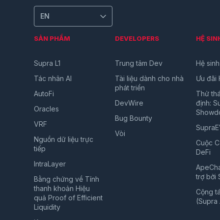
EN
SẢN PHẨM
DEVELOPERS
HỆ SIN
Supra L1
Trung tâm Dev
Hệ sinh
Tác nhân AI
Tài liệu dành cho nhà
Ưu đãi 
phát triển
AutoFi
Thử th
DevWire
định: 
Oracles
Showd
Bug Bounty
VRF
Supra
Vòi
Nguồn dữ liệu trực
Cuộc C
tiếp
DeFi
IntraLayer
ApeCha
trợ bởi
Bằng chứng về Tính
thanh khoản Hiệu
Cộng t
quả Proof of Efficient
(Supra A
Liquidity