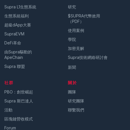
Supra L1生態系統
研究
生態系統福利
$SUPRA代幣效用
（PDF）
超級dApp大賽
使用案例
SupraEVM
學院
DeFi革命
加密見解
由Supra驅動的
ApeChain
Supra技術網絡研討會
Supra 聯盟
新聞
社群
關於
PBO：創世崛起
團隊
Supra 斯巴達人
研究團隊
活動
聯繫我們
區塊鏈營收模式
Forum