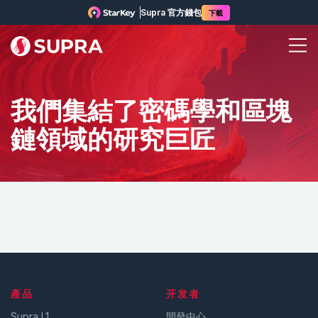
Supra 官方錢包
下載
我們集結了密碼學和區塊
鏈領域的研究巨匠
產品
开发者
Supra L1
開發中心