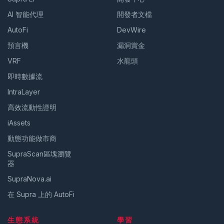
AI 智能代理
開發者文檔
AutoFi
DevWire
預言機
漏洞賞金
VRF
水龍頭
即時數據流
IntraLayer
高效流動性證明
iAssets
動態功能做市商
SupraScan區塊瀏覽
器
SupraNova.ai
在 Supra 上的 AutoFi
生態系統
學習