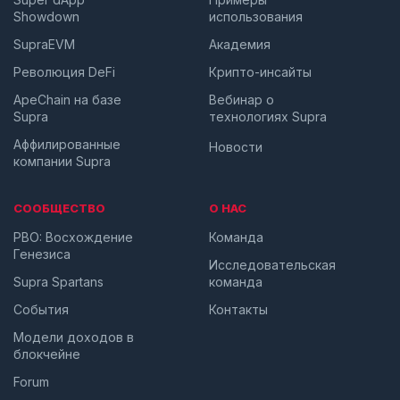
Showdown
использования
SupraEVM
Академия
Революция DeFi
Крипто-инсайты
ApeChain на базе
Вебинар о
Supra
технологиях Supra
Аффилированные
Новости
компании Supra
СООБЩЕСТВО
О НАС
PBO: Восхождение
Команда
Генезиса
Исследовательская
Supra Spartans
команда
События
Контакты
Модели доходов в
блокчейне
Forum