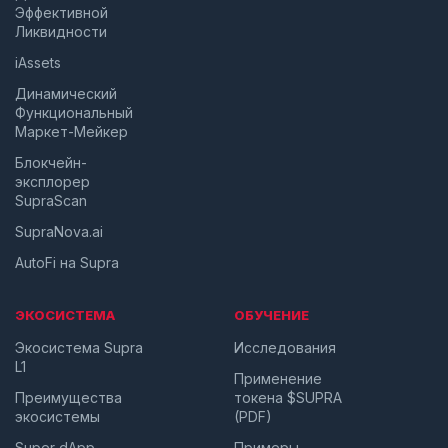
Эффективной
Ликвидности
iAssets
Динамический
Функциональный
Маркет-Мейкер
Блокчейн-
эксплорер
SupraScan
SupraNova.ai
AutoFi на Supra
ЭКОСИСТЕМА
ОБУЧЕНИЕ
Экосистема Supra
Исследования
L1
Применение
Преимущества
токена $SUPRA
экосистемы
(PDF)
Super dApp
Примеры