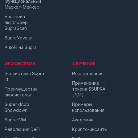
Функциональный
Маркет-Мейкер
Блокчейн-
эксплорер
SupraScan
SupraNova.ai
AutoFi на Supra
ЭКОСИСТЕМА
ОБУЧЕНИЕ
Экосистема Supra
Исследования
L1
Применение
Преимущества
токена $SUPRA
экосистемы
(PDF)
Super dApp
Примеры
Showdown
использования
SupraEVM
Академия
Революция DeFi
Крипто-инсайты