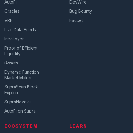
AutoFi
DevWire
Oracles
Bug Bounty
VRF
Faucet
Live Data Feeds
IntraLayer
Proof of Efficient
Liquidity
iAssets
Dynamic Function
Market Maker
SupraScan Block
Explorer
SupraNova.ai
AutoFi on Supra
ECOSYSTEM
LEARN