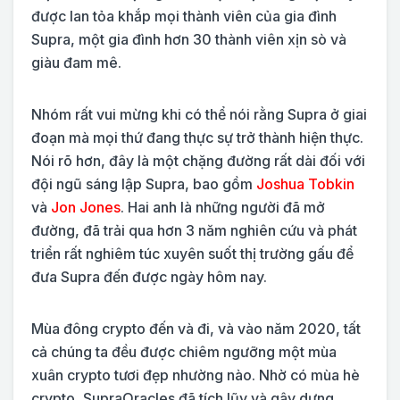
được lan tỏa khắp mọi thành viên của gia đình
Supra, một gia đình hơn 30 thành viên xịn sò và
giàu đam mê.
Nhóm rất vui mừng khi có thể nói rằng Supra ở giai
đoạn mà mọi thứ đang thực sự trở thành hiện thực.
Nói rõ hơn, đây là một chặng đường rất dài đối với
đội ngũ sáng lập Supra, bao gồm
Joshua Tobkin
và
Jon Jones
. Hai anh là những người đã mở
đường, đã trải qua hơn 3 năm nghiên cứu và phát
triển rất nghiêm túc xuyên suốt thị trường gấu để
đưa Supra đến được ngày hôm nay.
Mùa đông crypto đến và đi, và vào năm 2020, tất
cả chúng ta đều được chiêm ngưỡng một mùa
xuân crypto tươi đẹp nhường nào. Nhờ có mùa hè
crypto, SupraOracles đã tích lũy và gây dựng