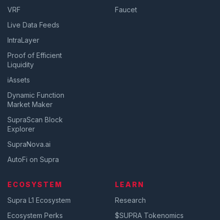
VRF
Faucet
Live Data Feeds
IntraLayer
Proof of Efficient
Liquidity
iAssets
Dynamic Function
Market Maker
SupraScan Block
Explorer
SupraNova.ai
AutoFi on Supra
ECOSYSTEM
LEARN
Supra L1 Ecosystem
Research
Ecosystem Perks
$SUPRA Tokenomics