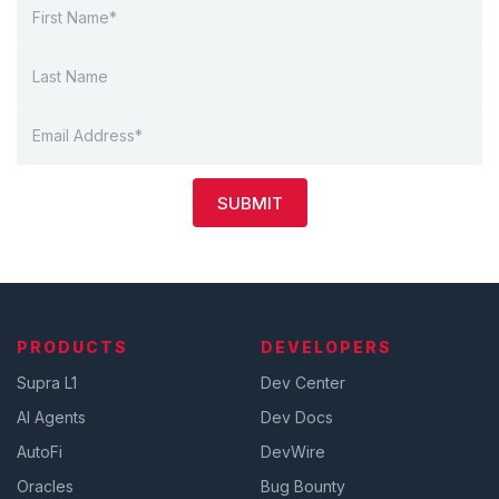
SUBMIT
PRODUCTS
DEVELOPERS
Supra L1
Dev Center
AI Agents
Dev Docs
AutoFi
DevWire
Oracles
Bug Bounty