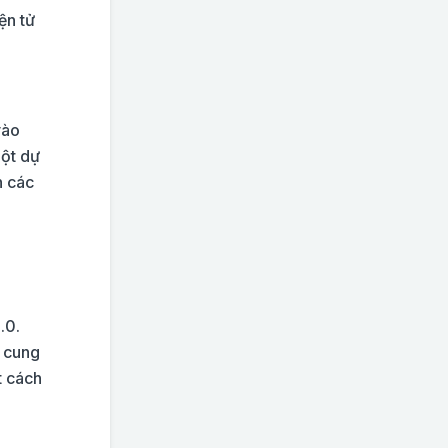
ện tử
vào
một dự
n các
.0.
h cung
t cách