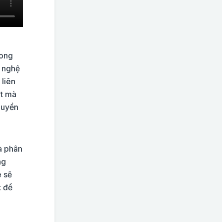
rong
g nghệ
 liên
ợt mà
quyền
à phân
ng
e sẽ
t để