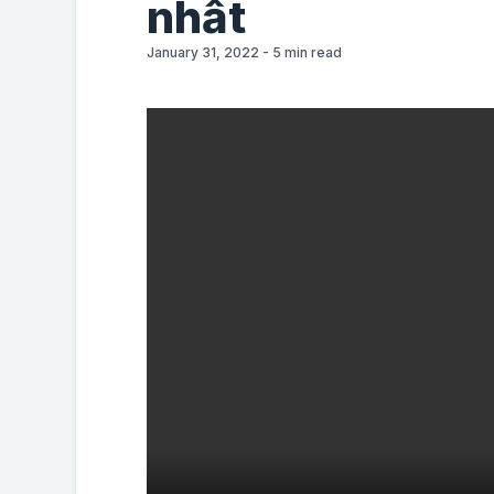
nhất
January 31, 2022
-
5
min read