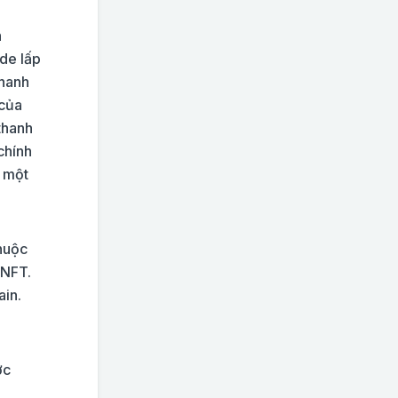
h
ade lấp
thanh
 của
thanh
chính
à một
huộc
 NFT.
ain.
ợc