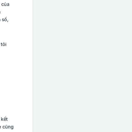
c của
n
 số,
tôi
o
 kết
de cũng