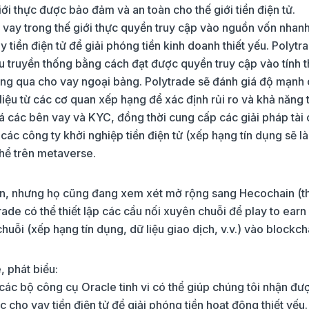
giới thực được bảo đảm và an toàn cho thế giới tiền điện tử.
 vay trong thế giới thực quyền truy cập vào nguồn vốn nhan
 tiền điện tử để giải phóng tiền kinh doanh thiết yếu. Polytr
thu truyền thống bằng cách đạt được quyền truy cập vào tính 
hông qua cho vay ngoại bảng. Polytrade sẽ đánh giá độ mạnh
liệu từ các cơ quan xếp hạng để xác định rủi ro và khả năng 
iá các bên vay và KYC, đồng thời cung cấp các giải pháp tài 
 các công ty khởi nghiệp tiền điện tử (xếp hạng tín dụng sẽ l
thể trên metaverse.
on, nhưng họ cũng đang xem xét mở rộng sang Hecochain (t
ade có thể thiết lập các cầu nối xuyên chuỗi để play to earn
huỗi (xếp hạng tín dụng, dữ liệu giao dịch, v.v.) vào blockch
, phát biểu:
ác bộ công cụ Oracle tinh vi có thể giúp chúng tôi nhận đư
 cho vay tiền điện tử để giải phóng tiền hoạt động thiết yếu.