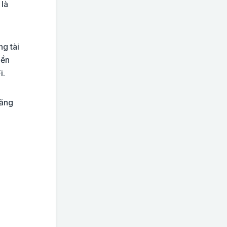
 là
ng tài
iền
i.
năng