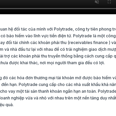
an hệ đối tác của mình với Polytrade, công ty tiên phong t
, có bảo hiểm vào lĩnh vực tiền điện tử. Polytrade là một côn
y đổi tài chính các khoản phải thu (receivables finance ) và
m và nhà đầu tư lại với nhau để có trải nghiệm giao dịch mư
 tài trợ các khoản phải thu truyền thống bằng cách cung cấp 
 chưa được khai thác, nơi mọi người tham gia đều có lợi.
rong đó các hóa đơn thương mại tài khoản mở được bảo hiểm v
g đến hạn. Polytrade cung cấp cho các nhà xuất khẩu khả nă
cho vay một tài sản thanh khoản ngắn hạn an toàn. Polytrad
doanh nghiệp vừa và nhỏ với nhau trên một nền tảng duy nhấ
iệu quả.