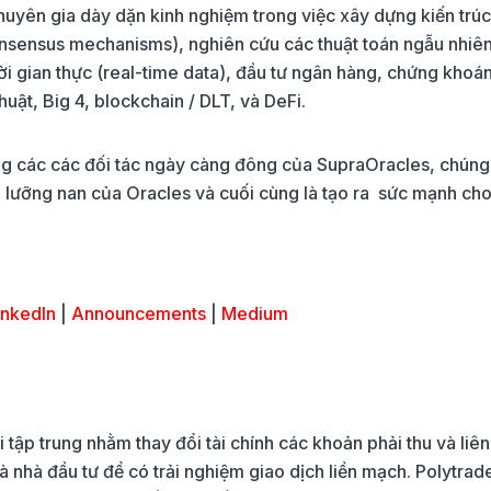
uyên gia dày dặn kinh nghiệm trong việc xây dựng kiến ​​trú
onsensus mechanisms), nghiên cứu các thuật toán ngẫu nhiê
ời gian thực (real-time data), đầu tư ngân hàng, chứng khoán
uật, Big 4, blockchain / DLT, và DeFi.
g các các đối tác ngày càng đông của SupraOracles, chúng 
oái lưỡng nan của Oracles và cuối cùng là tạo ra sức mạnh ch
inkedIn
|
Announcements
|
Medium
tập trung nhằm thay đổi tài chính các khoản phải thu và liên
 nhà đầu tư để có trải nghiệm giao dịch liền mạch. Polytra