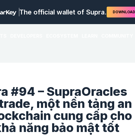
The official wallet of Supra.
DOWNLOA
TS
DEVELOPERS
ECOSYSTEM
LEARN
COMMUNITY
ra #94 – SupraOracles
ytrade, một nền tảng an
lockchain cung cấp cho
khả năng bảo mật tốt