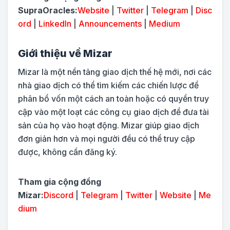
SupraOracles:
Website
|
Twitter
|
Telegram
|
Disc
ord
|
LinkedIn
|
Announcements
|
Medium
Giới thiệu về Mizar
Mizar là một nền tảng giao dịch thế hệ mới, nơi các
nhà giao dịch có thể tìm kiếm các chiến lược để
phân bổ vốn một cách an toàn hoặc có quyền truy
cập vào một loạt các công cụ giao dịch để đưa tài
sản của họ vào hoạt động. Mizar giúp giao dịch
đơn giản hơn và mọi người đều có thể truy cập
được, không cần đăng ký.
Tham gia cộng đồng
Mizar:
Discord
|
Telegram
|
Twitter
|
Website
|
Me
dium