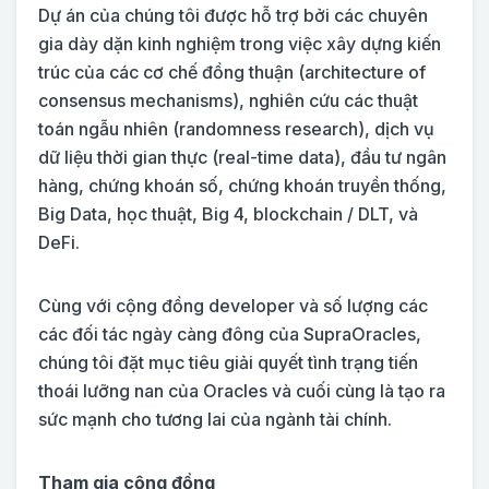
Dự án của chúng tôi được hỗ trợ bởi các chuyên
gia dày dặn kinh nghiệm trong việc xây dựng kiến ​​
trúc của các cơ chế đồng thuận (architecture of
consensus mechanisms), nghiên cứu các thuật
toán ngẫu nhiên (randomness research), dịch vụ
dữ liệu thời gian thực (real-time data), đầu tư ngân
hàng, chứng khoán số, chứng khoán truyền thống,
Big Data, học thuật, Big 4, blockchain / DLT, và
DeFi.
Cùng với cộng đồng developer và số lượng các
các đối tác ngày càng đông của SupraOracles,
chúng tôi đặt mục tiêu giải quyết tình trạng tiến
thoái lưỡng nan của Oracles và cuối cùng là tạo ra
sức mạnh cho tương lai của ngành tài chính.
Tham gia cộng đồng