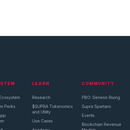
YSTEM
LEARN
COMMUNITY
 Ecosystem
Research
PBO: Genesis Rising
em Perks
$SUPRA Tokenomics
Supra Spartans
and Utility
App
Events
wn
Use Cases
Blockchain Revenue
VM
Academy
Models