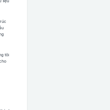
 liệu
trúc
ẫu
ng
g tôi
 cho