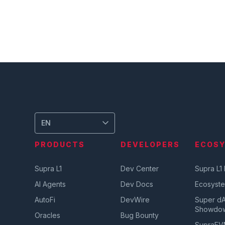
EN
PRODUCTS
DEVELOPERS
ECOS
Supra L1
Dev Center
Supra L1
AI Agents
Dev Docs
Ecosyst
AutoFi
DevWire
Super d
Showdo
Oracles
Bug Bounty
SupraE