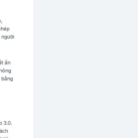
e,
phép
 người
ất ấn
không
e bằng
b 3.0.
cách