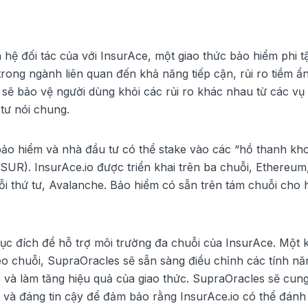
hệ đối tác của với InsurAce, một giao thức bảo hiểm phi t
rong ngành liên quan đến khả năng tiếp cận, rủi ro tiềm ẩ
sẽ bảo vệ người dùng khỏi các rủi ro khác nhau từ các vụ
tư nói chung.
bảo hiểm và nhà đầu tư có thể stake vào các “hồ thanh kh
SUR). InsurAce.io được triển khai trên ba chuỗi, Ethereu
ỗi thứ tư, Avalanche. Bảo hiểm có sẵn trên tám chuỗi cho
ục đích để hỗ trợ môi trường đa chuỗi của InsurAce. Một k
éo chuỗi, SupraOracles sẽ sẵn sàng điều chỉnh các tính nă
e và làm tăng hiệu quả của giao thức. SupraOracles sẽ cun
 và đáng tin cậy để đảm bảo rằng InsurAce.io có thể đánh 