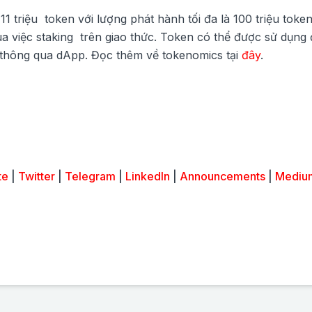
triệu token với lượng phát hành tối đa là 100 triệu token
a việc staking trên giao thức.
Token có thể được sử dụng 
i thông qua dApp. Đọc thêm về tokenomics tại
đây
.
te
|
Twitter
|
Telegram
|
LinkedIn
|
Announcements
|
Mediu