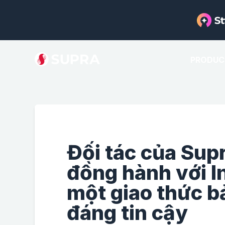
PRODUC
Đối tác của Sup
đồng hành với I
một giao thức b
đáng tin cậy