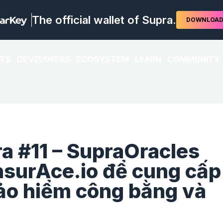
The official wallet of Supra.
DOWNLOA
TS
DEVELOPERS
ECOSYSTEM
LEARN
COMMUNITY
ra #11 – SupraOracles
nsurAce.io để cung cấp
ảo hiểm công bằng và