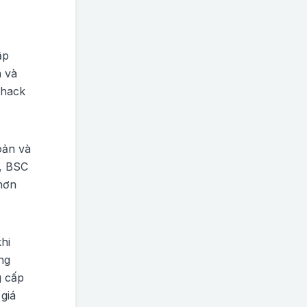
ập
n và
 hack
oản và
m, BSC
 hơn
hi
ng
g cấp
giá