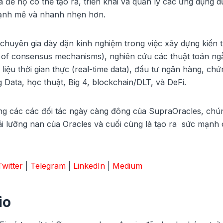
để họ có thể tạo ra, triển khai và quản lý các ứng dụng dữ
 mạnh mẽ và nhanh nhẹn hơn.
chuyên gia dày dặn kinh nghiệm trong việc xây dựng kiến ​​
e of consensus mechanisms), nghiên cứu các thuật toán ng
liệu thời gian thực (real-time data), đầu tư ngân hàng, chứ
Data, học thuật, Big 4, blockchain/DLT, và DeFi.
ng các các đối tác ngày càng đông của SupraOracles, chún
hoái lưỡng nan của Oracles và cuối cùng là tạo ra sức mạnh
Twitter
|
Telegram
|
LinkedIn
|
Medium
io