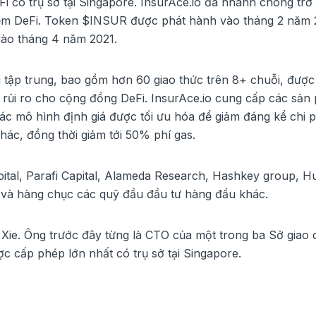
Fi có trụ sở tại Singapore. InsurAce.io đã nhanh chóng trở
hiểm DeFi. Token $INSUR được phát hành vào tháng 2 năm 
vào tháng 4 năm 2021.
i tập trung, bao gồm hơn 60 giao thức trên 8+ chuỗi, được
 rủi ro cho cộng đồng DeFi. InsurAce.io cung cấp các sản
ác mô hình định giá được tối ưu hóa để giảm đáng kể chi p
hác, đồng thời giảm tới 50% phí gas.
pital, Parafi Capital, Alameda Research, Hashkey group, H
 và hàng chục các quỹ đầu đầu tư hàng đầu khác.
 Xie. Ông trước đây từng là CTO của một trong ba Sở giao 
c cấp phép lớn nhất có trụ sở tại Singapore.