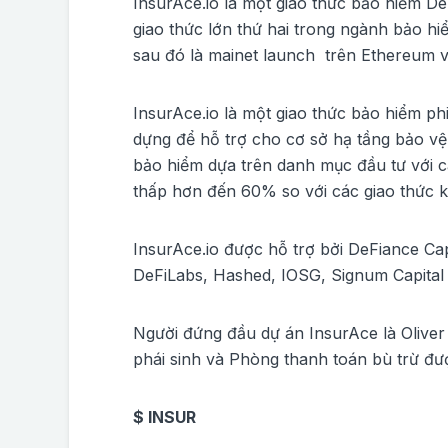
InsurAce.io là một giao thức bảo hiểm De
giao thức lớn thứ hai trong ngành bảo 
sau đó là mainet launch trên Ethereum 
InsurAce.io là một giao thức bảo hiểm ph
dựng để hỗ trợ cho cơ sở hạ tầng bảo vệ
bảo hiểm dựa trên danh mục đầu tư với c
thấp hơn đến 60% so với các giao thức k
InsurAce.io được hỗ trợ bởi DeFiance Ca
DeFiLabs, Hashed, IOSG, Signum Capital
Người đứng đầu dự án InsurAce là Oliver
phái sinh và Phòng thanh toán bù trừ đượ
$ INSUR