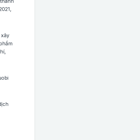
 thành
2021,
 xây
 phẩm
hí,
uobi
dịch