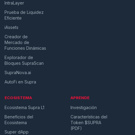
IntraLayer
Prueba de Liquidez
Eficiente
iAssets
Creador de
Mercado de
Funciones Dinámicas
Explorador de
Bloques SupraScan
SupraNova.ai
AutoFi en Supra
ECOSISTEMA
APRENDE
Ecosistema Supra L1
Investigación
Beneficios del
Características del
Ecosistema
Token $SUPRA
(PDF)
Super dApp