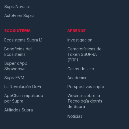
SupraNova.ai
AutoFi en Supra
ECOSISTEMA
APRENDE
Ecosistema Supra L1
Investigación
Beneficios del
Características del
Ecosistema
Token $SUPRA
(PDF)
Super dApp
Showdown
Casos de Uso
SupraEVM
Academia
La Revolución DeFi
Perspectivas cripto
ApeChain impulsado
Webinar sobre la
por Supra
Tecnología detrás
de Supra
Afiliados Supra
Noticias