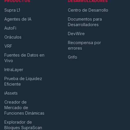
PRODUCTOS
DESARROLLADORES
Supra L1
Centro de Desarrollo
Agentes de IA
Documentos para
Desarrolladores
AutoFi
DevWire
Oráculos
Recompensa por
VRF
errores
Fuentes de Datos en
Grifo
Vivo
IntraLayer
Prueba de Liquidez
Eficiente
iAssets
Creador de
Mercado de
Funciones Dinámicas
Explorador de
Bloques SupraScan