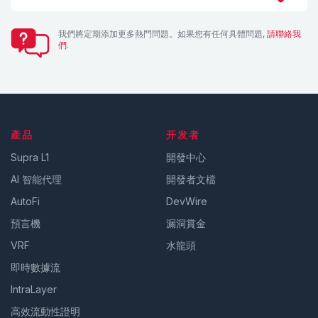
我們將定期添加更多熱門問題。如果您有任何具體問題,
請聯絡我
們
.
產品
开发者
Supra L1
開發中心
AI 智能代理
開發者文檔
AutoFi
DevWire
預言機
漏洞賞金
VRF
水龍頭
即時數據流
IntraLayer
高效流動性證明