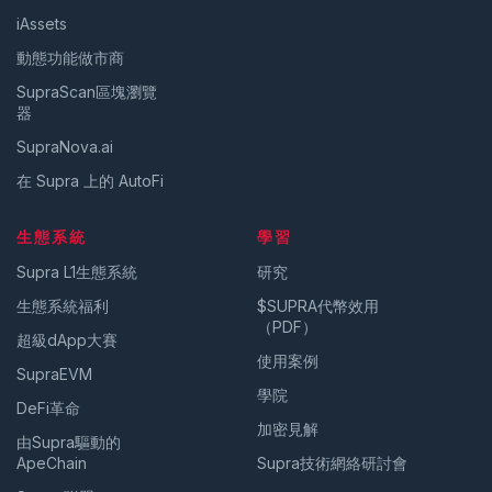
iAssets
動態功能做市商
SupraScan區塊瀏覽
器
SupraNova.ai
在 Supra 上的 AutoFi
生態系統
學習
Supra L1生態系統
研究
生態系統福利
$SUPRA代幣效用
（PDF）
超級dApp大賽
使用案例
SupraEVM
學院
DeFi革命
加密見解
由Supra驅動的
ApeChain
Supra技術網絡研討會