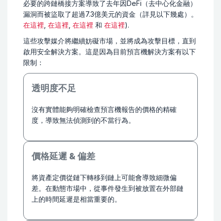
必要的跨鏈橋接方案導致了去年因DeFi（去中心化金融）
漏洞而被盜取了超過7.3億美元的資金（詳見以下幾處）。
在這裡
,
在這裡
,
在這裡
和
在這裡
).
這些攻擊媒介將繼續妨礙市場，並將成為攻擊目標，直到
啟用安全解決方案。這是因為目前預言機解決方案有以下
限制：
透明度不足
沒有實體能夠明確檢查預言機報告的價格的精確
度，導致無法偵測到的不當行為。
價格延遲 & 偏差
將資產定價從鏈下轉移到鏈上可能會導致細微偏
差。在動態市場中，從事件發生到被放置在外部鏈
上的時間延遲是相當重要的。