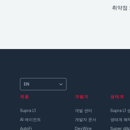
취약점 
EN
제품
개발자
생태계
Supra L1
개발 센터
Supra L1
AI 에이전트
개발자 문서
생태계 혜
AutoFi
DevWire
Super dA