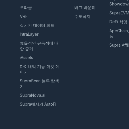
Showdow
오라클
버그 바운티
SupraEV
VRF
수도꼭지
DeFi 혁명
실시간 데이터 피드
ApeChain
IntraLayer
동
효율적인 유동성에 대
Supra Affil
한 증거
iAssets
다이내믹 기능 마켓 메
이커
SupraScan 블록 탐색
기
SupraNova.ai
Supra에서의 AutoFi